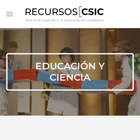
Pasar
al
contenido
principal
EDUCACIÓN Y
CIENCIA