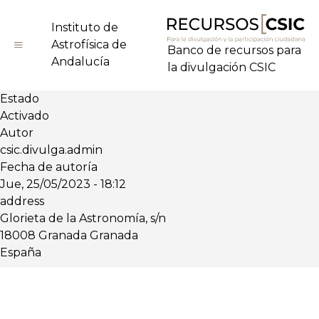
Pasar
al
Instituto de
contenido
Astrofísica de
Banco de recursos para
principal
Andalucía
la divulgación CSIC
Estado
Activado
Autor
csic.divulga.admin
Fecha de autoría
Jue, 25/05/2023 - 18:12
address
Glorieta de la Astronomía, s/n
18008
Granada
Granada
España