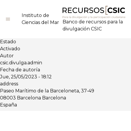
Pasar
al
Instituto de
contenido
Banco de recursos para la
Ciencias del Mar
principal
divulgación CSIC
Estado
Activado
Autor
csic.divulga.admin
Fecha de autoría
Jue, 25/05/2023 - 18:12
address
Paseo Marítimo de la Barceloneta, 37-49
08003
Barcelona
Barcelona
España