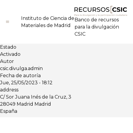
Pasar
al
contenido
Instituto de Ciencia de
Banco de recursos
principal
Materiales de Madrid
para la divulgación
CSIC
Estado
Activado
Autor
csic.divulga.admin
Fecha de autoría
Jue, 25/05/2023 - 18:12
address
C/ Sor Juana Inés de la Cruz, 3
28049
Madrid
Madrid
España